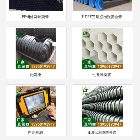
PE钢丝网骨架管
HDPE三层壁增强复合管
化粪池
七孔蜂窝管
声纳检测
HDPE缠绕增强管